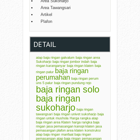
Area Sukoharjo
Area Tawangsari
Artikel
Plafon
DETAIL
atap baja ringan galvalum
baja ringan area
Sukoharjo
baja ringan jombor indah
baja
ringan karanganyar
baja ringan klaten
baja
baja ringan
ringan palur
perumahan
baja ringan perum
uns 5 palur
baja ringan pundung rejo
baja ringan solo
baja ringan
sukoharjo
baja ringan
tawangsari
baja ringan univet sukoharjo
baja
ringan untuk mushola
Harga rangka atap
baja ringan area Klaten
harga rangka baja
ringan
jasa pemasangan kanopi klaten
jasa
pemasangan plafon area klaten
konstruksi
atap baja ringan
manfaat baja ringan
pemasangan atap baja ringan
pemasangan