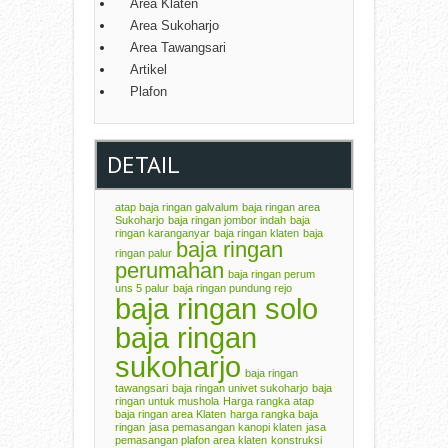
Area Klaten
Area Sukoharjo
Area Tawangsari
Artikel
Plafon
DETAIL
atap baja ringan galvalum
baja ringan area
Sukoharjo
baja ringan jombor indah
baja
ringan karanganyar
baja ringan klaten
baja
baja ringan
ringan palur
perumahan
baja ringan perum
uns 5 palur
baja ringan pundung rejo
baja ringan solo
baja ringan
sukoharjo
baja ringan
tawangsari
baja ringan univet sukoharjo
baja
ringan untuk mushola
Harga rangka atap
baja ringan area Klaten
harga rangka baja
ringan
jasa pemasangan kanopi klaten
jasa
pemasangan plafon area klaten
konstruksi