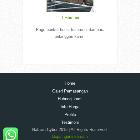
Testimoni
Page berikut berisi testimoni dari para
pelanggan kami
Read More
Home
Galeri Pemasangan
Hubungi kami
Info Harga
Profile
Testimoni
Natawa Cyber 2015 | All Rights Reserved.
Bajaringansolo.com