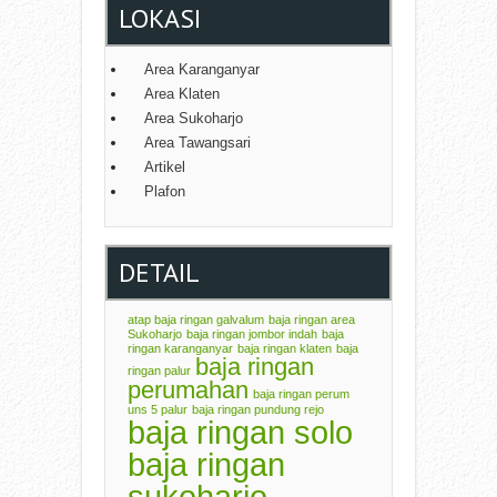
LOKASI
Area Karanganyar
Area Klaten
Area Sukoharjo
Area Tawangsari
Artikel
Plafon
DETAIL
atap baja ringan galvalum
baja ringan area
Sukoharjo
baja ringan jombor indah
baja
ringan karanganyar
baja ringan klaten
baja
baja ringan
ringan palur
perumahan
baja ringan perum
uns 5 palur
baja ringan pundung rejo
baja ringan solo
baja ringan
sukoharjo