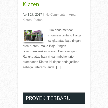
Klaten
April 27, 2017
|
No Comments
|
Area
Klaten
,
Plafon
Jika anda mencari
informasi tentang Harga
rangka atap baja ringan
area Klaten, maka Baja Ringan
Solo memberikan ulasan Pemasangan
Rangka atap baja ringan mbokoharjo
prambanan Klaten ini dapat anda jadikan
sebagai referensi anda. […]
Read More →
PROYEK TERBARU